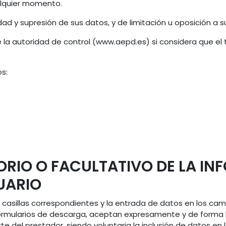
alquier momento.
idad y supresión de sus datos, y de limitación u oposición a 
la autoridad de control (
www.aepd.es
) si considera que el
s:
ORIO O FACULTATIVO DE LA I
UARIO
casillas correspondientes y la entrada de datos en los cam
rmularios de descarga, aceptan expresamente y de forma li
te del prestador, siendo voluntaria la inclusión de datos en