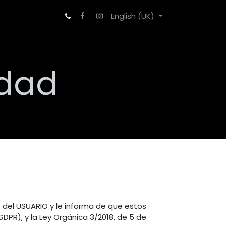
English (UK)
cidad
del USUARIO y le informa de que estos
DPR), y la Ley Orgánica 3/2018, de 5 de