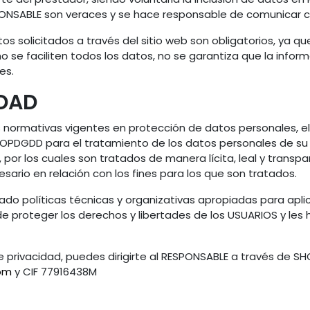
SPONSABLE son veraces y se hace responsable de comunicar c
s solicitados a través del sitio web son obligatorios, ya q
o se faciliten todos los datos, no se garantiza que la inform
es.
IDAD
s normativas vigentes en protección de datos personales, 
 LOPDGDD para el tratamiento de los datos personales de su
R, por los cuales son tratados de manera lícita, leal y transp
sario en relación con los fines para los que son tratados.
do políticas técnicas y organizativas apropiadas para apli
 de proteger los derechos y libertades de los USUARIOS y l
e privacidad, puedes dirigirte al RESPONSABLE a través de 
com
y CIF 77916438M