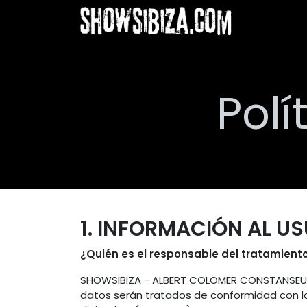
Skip to Content
Main
Wh
Polí
1. INFORMACIÓN AL U
¿Quién es el responsable del tratamient
SHOWSIBIZA - ALBERT COLOMER CONSTANSEU es
datos serán tratados de conformidad con lo 