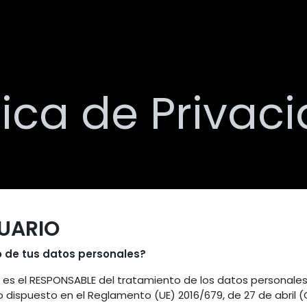
at we offer?
Services
About Us
Agenda
Contact
tica de Priva
SUARIO
o de tus datos personales?
 el RESPONSABLE del tratamiento de los datos personales 
dispuesto en el Reglamento (UE) 2016/679, de 27 de abril (G