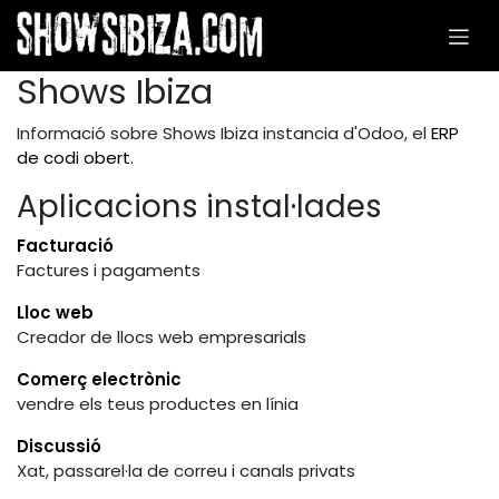
Skip to Content
Shows Ibiza
Informació sobre Shows Ibiza instancia d'Odoo, el
ERP
de codi obert
.
Aplicacions instal·lades
Facturació
Factures i pagaments
Lloc web
Creador de llocs web empresarials
Comerç electrònic
vendre els teus productes en línia
Discussió
Xat, passarel·la de correu i canals privats